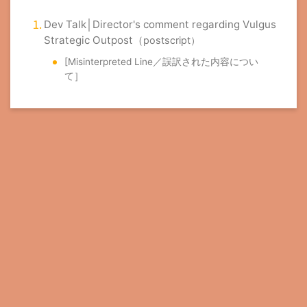
Dev Talk│Director's comment regarding Vulgus
Strategic Outpost（
postscript）
[Misinterpreted Line／誤訳された内容につい
て］