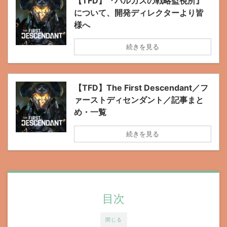
【TFD】『バルガスの戦略監視所』
について、開発ディレクターより皆
様へ
続きを見る
【TFD】The First Descendant／フ
ァーストディセンダント／記事まと
め・一覧
続きを見る
目次
閉じる