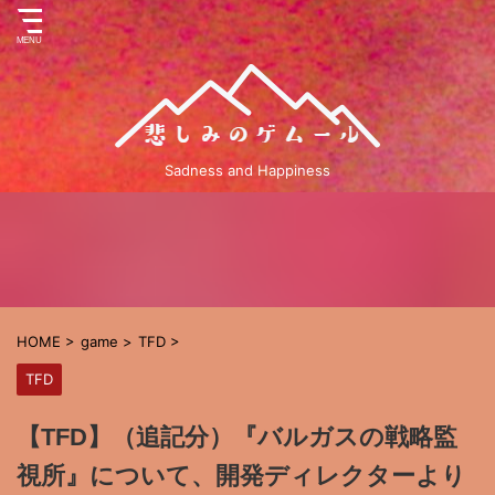
Sadness and Happiness
HOME
>
game
>
TFD
>
TFD
【TFD】（追記分）『バルガスの戦略監
視所』について、開発ディレクターより