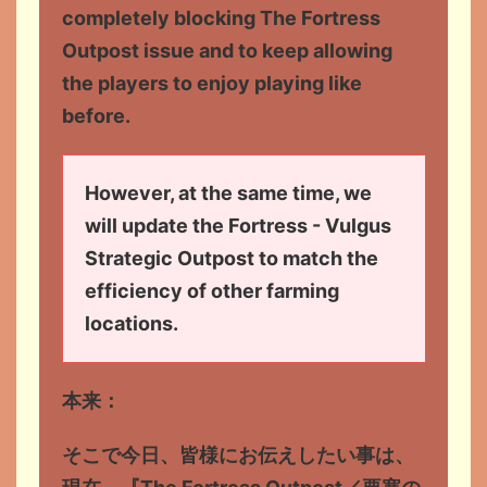
completely blocking The Fortress
Outpost issue and to keep allowing
the players to enjoy playing like
before.
However, at the same time, we
will update the Fortress - Vulgus
Strategic Outpost to match the
efficiency of other farming
locations.
本来：
そこで今日、皆様にお伝えしたい事は、