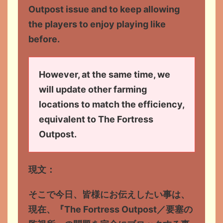
Outpost issue and to keep allowing
the players to enjoy playing like
before.
However, at the same time, we
will update other farming
locations to match the efficiency,
equivalent to The Fortress
Outpost.
現文：
そこで今日、皆様にお伝えしたい事は、
現在、『The Fortress Outpost／要塞の