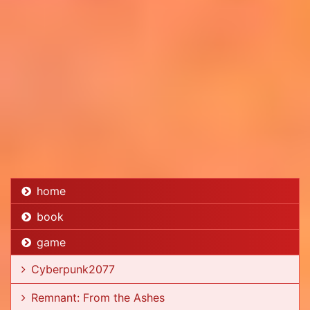
home
book
game
Cyberpunk2077
Remnant: From the Ashes