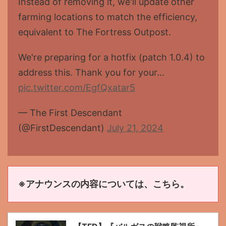
Instead of removing it, we'll update other
farming locations to match the efficiency,
equivalent to The Fortress Outpost.
We're preparing for a hotfix (patch 1.0.4) to
address this. Thank you for your…
pic.twitter.com/EgfQxatar5
— The First Descendant
(@FirstDescendant)
July 21, 2024
※アナウンスの内容については、こちら。