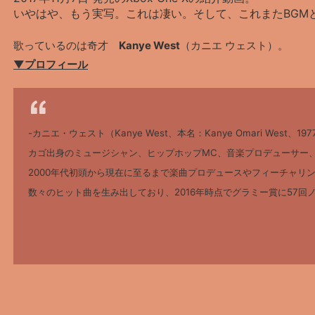
いやはや、もう実写。これは凄い。そして、これまたBGM
歌っているのは奇才
Kanye West
（カニエ ウェスト）。
▼プロフィール
-カニエ・ウェスト（Kanye West、本名：Kanye Omari West
カゴ出身のミュージシャン、ヒップホップMC、音楽プロデューサー
2000年代初頭から現在に至るまで楽曲プロデュースやフィーチャリ
数々のヒット曲を生み出しており、2016年時点でグラミー賞に57回