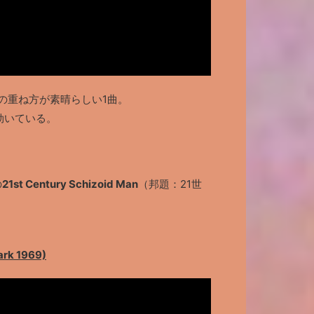
の重ね方が素晴らしい1曲。
効いている。
の
21st Century Schizoid Man
（邦題：21世
ark 1969)