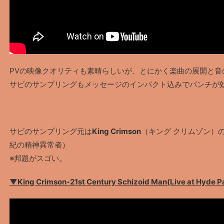
PVの映像クオリティも素晴らしいが、とにかく楽曲の展開と音
サビのサンプリングもメッセージのインパクト込みでパンチが
サビのサンプリング元は
King Crimson
（キング クリムゾン）
紀の精神異常者）
※邦題がスゴい。
▼King Crimson-21st Century Schizoid Man(Live at Hyde P