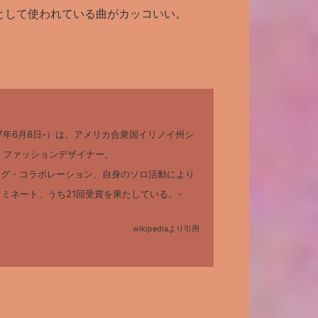
として使われている曲がカッコいい。
、1977年6月8日-）は、アメリカ合衆国イリノイ州シ
、ファッションデザイナー。
ング・コラボレーション、自身のソロ活動により
ノミネート、うち21回受賞を果たしている。-
wikipediaより引用