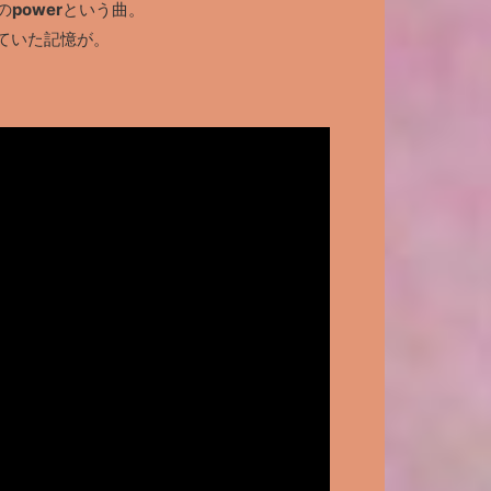
の
power
という曲。
ていた記憶が。