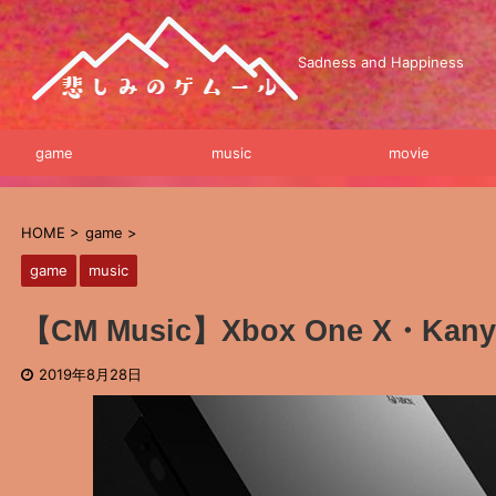
Sadness and Happiness
game
music
movie
HOME
>
game
>
game
music
【CM Music】Xbox One X・Kan
2019年8月28日