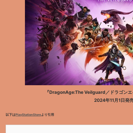
『DragonAge:The Veilguard／ドラ
2024年11月1日発
以下は
PlayStationStore
より引用