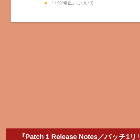
『バグ修正』について
『Patch 1 Release Notes／