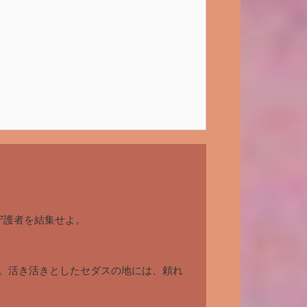
守護者を結集せよ。
。活き活きとしたセダスの地には、頼れ