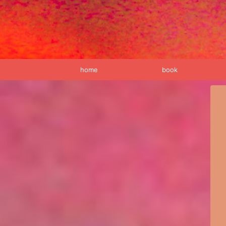
home
book