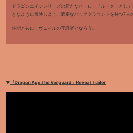
ドラゴンエイジシリーズの新たなヒーロー「ルーク」として
きなように冒険しよう。濃密なバックグラウンドを持つ7人
仲間と共に、ヴェイルの守護者となろう。
▼
『Dragon Age:The Veilguard』Reveal Trailer