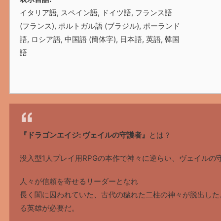
イタリア語, スペイン語, ドイツ語, フランス語
(フランス), ポルトガル語 (ブラジル), ポーランド
語, ロシア語, 中国語 (簡体字), 日本語, 英語, 韓国
語
『ドラゴンエイジ: ヴェイルの守護者』
とは？
没入型1人プレイ用RPGの本作で神々に逆らい、ヴェイルの
人々が信頼を寄せるリーダーとなれ
長く闇に囚われていた、古代の穢れた二柱の神々が脱出した
る英雄が必要だ。