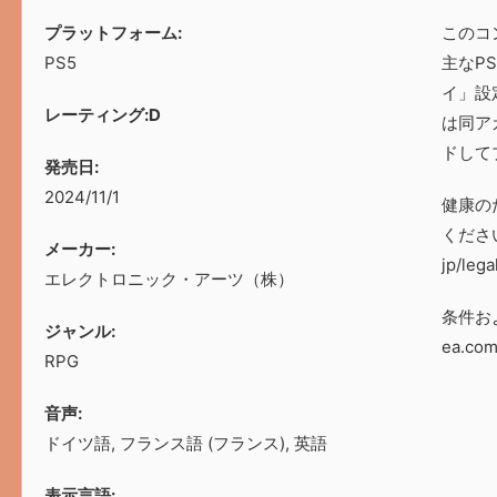
プラットフォーム:
このコ
PS5
主なP
イ」設
レーティング:
D
は同ア
ドして
発売日:
2024/11/1
健康の
ください：h
メーカー:
jp/lega
エレクトロニック・アーツ（株）
条件お
ジャンル:
ea.co
RPG
音声:
ドイツ語, フランス語 (フランス), 英語
表示言語: