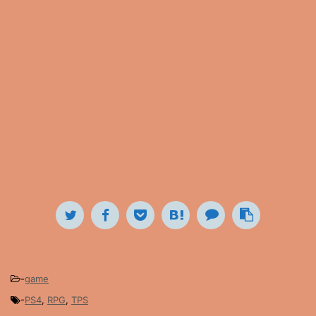
-
game
-
PS4
,
RPG
,
TPS