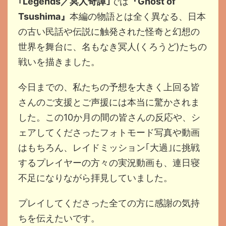
｢Legends／冥人奇譚｣
では
『Ghost of
Tsushima』
本編の物語とは全く異なる、日本
の古い民話や伝説に触発された怪奇と幻想の
世界を舞台に、名もなき冥人(くろうど)たちの
戦いを描きました。
今日までの、私たちの予想を大きく上回る皆
さんのご支援とご声援には本当に驚かされま
した。この10か月の間の皆さんの反応や、シ
ェアしてくださったフォトモード写真や動画
はもちろん、レイドミッション｢大過｣に挑戦
するプレイヤーの方々の実況動画も、連日寝
不足になりながら拝見していました。
プレイしてくださった全ての方に感謝の気持
ちを伝えたいです。