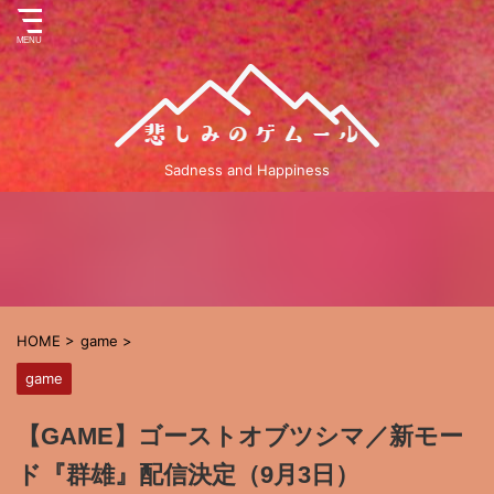
Sadness and Happiness
HOME
>
game
>
game
【GAME】ゴーストオブツシマ／新モー
ド『群雄』配信決定（9月3日）