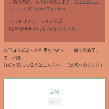
／冥人奇譚』も同日発売します。
#ゴーストオ
ブツシマ
#GhostofTsushima
— プレイステーション公式
(@PlayStation_jp)
August 4, 2021
以下は公式よりの引用を含めて、一部加筆修正し
て、紹介。
詳細が気になる人はこちらへ。
（公式へのリンク）
目次
閉じる