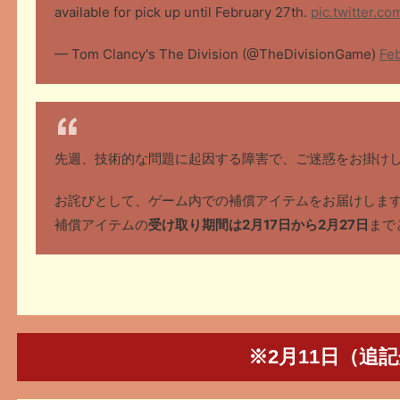
available for pick up until February 27th.
pic.twitter.c
— Tom Clancy's The Division (@TheDivisionGame)
Feb
先週、技術的な問題に起因する障害で、ご迷惑をお掛け
お詫びとして、ゲーム内での補償アイテムをお届けしま
補償アイテムの
受け取り期間は2月17日から2月27日
まで
※2月11日（追