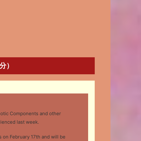
記分）
Exotic Components and other
rienced last week.
 on February 17th and will be