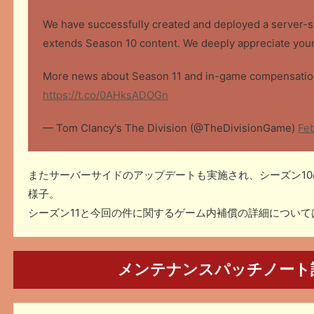
We have successfully created and deployed a server-si
extends Season 10 content. We deeply appreciate your
More news about Season 11 and in-game compensation w
https://t.co/0AHksADOGn
— Tom Clancy's The Division (@TheDivisionGame)
Feb
またサーバーサイドのアップデートも実施され、シーズン1
様子。
シーズン11と今回の件に関するゲーム内補償の詳細につい
メンテナンスパッチノート