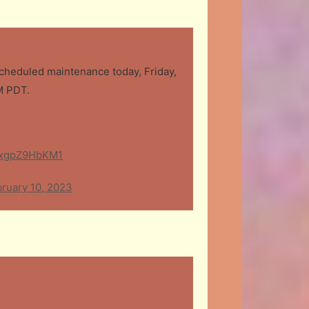
cheduled maintenance today, Friday,
M PDT.
m/xgpZ9HbKM1
ruary 10, 2023