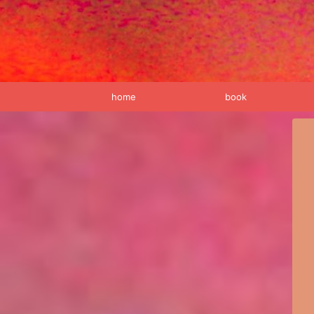
home
book