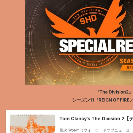
『The Division2』
シーズン11『REIGN OF FI
Tom Clancy's The Divis
目次 WoNY（ウォーロードオブニューヨ