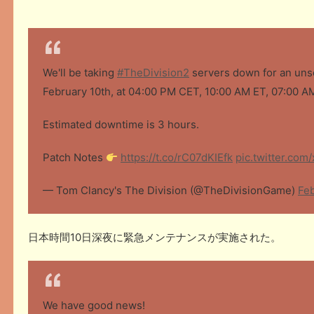
We'll be taking
#TheDivision2
servers down for an uns
February 10th, at 04:00 PM CET, 10:00 AM ET, 07:00 A
Estimated downtime is 3 hours.
Patch Notes
https://t.co/rC07dKIEfk
pic.twitter.co
— Tom Clancy's The Division (@TheDivisionGame)
Feb
日本時間10日深夜に緊急メンテナンスが実施された。
We have good news!