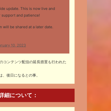
de update. This is now live and
 support and patience!
ill be shared at a later date.
ruary 10, 2023
0のコンテンツ配信の延長措置も行われた
ては、後日になるとの事。
詳細について：