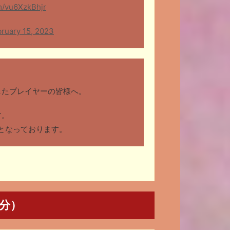
om/vu6XzkBhjr
ruary 15, 2023
したプレイヤーの皆様へ。
す。
となっております。
記分）