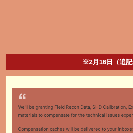
※2月16日（追
We'll be granting Field Recon Data, SHD Calibration, 
materials to compensate for the technical issues expe
Compensation caches will be delivered to your inboxes