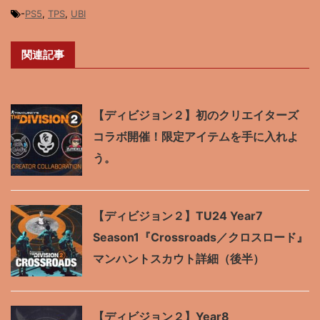
-
PS5
,
TPS
,
UBI
関連記事
【ディビジョン２】初のクリエイターズ
コラボ開催！限定アイテムを手に入れよ
う。
【ディビジョン２】TU24 Year7
Season1『Crossroads／クロスロード』
マンハントスカウト詳細（後半）
【ディビジョン２】Year8