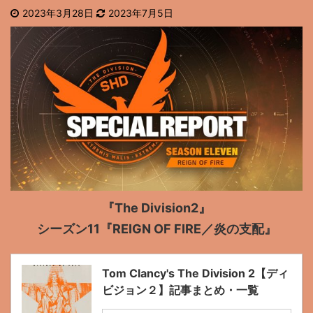
2023年3月28日
2023年7月5日
『The Division2』
シーズン11『REIGN OF FIRE／炎の支配』
Tom Clancy's The Division 2【ディ
ビジョン２】記事まとめ・一覧