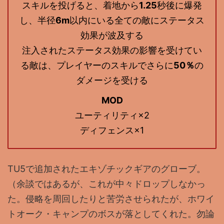
スキルを投げると、着地から
1.25
秒後に爆発
し、半径
6m
以内にいる全ての敵にステータス
効果が波及する
注入されたステータス効果の影響を受けてい
る敵は、プレイヤーのスキルでさらに
50％
の
ダメージを受ける
MOD
ユーティリティ×2
ディフェンス×1
TU5で追加されたエキゾチックギアのグローブ。
（余談ではあるが、これが中々ドロップしなかっ
た。侵略を周回したりと苦労させられたが、ホワイ
トオーク・キャンプのボスが落としてくれた。勿論