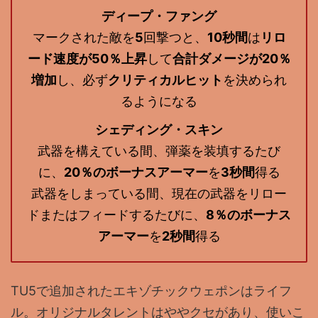
ディープ・ファング
マークされた敵を
5
回撃つと、
10秒間
は
リロ
ード速度が50％上昇
して
合計ダメージが20％
増加
し、必ず
クリティカルヒット
を決められ
るようになる
シェディング・スキン
武器を構えている間、弾薬を装填するたび
に、
20％のボーナスアーマー
を
3秒間
得る
武器をしまっている間、現在の武器をリロー
ドまたはフィードするたびに、
8％のボーナス
アーマー
を
2秒間
得る
TU5で追加されたエキゾチックウェポンはライフ
ル。オリジナルタレントはややクセがあり、使いこ