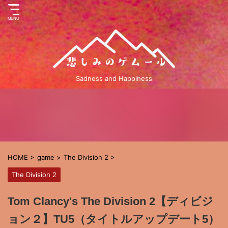
Sadness and Happiness
HOME
>
game
>
The Division 2
>
The Division 2
Tom Clancy's The Division 2【ディビジ
ョン２】TU5（タイトルアップデート5）