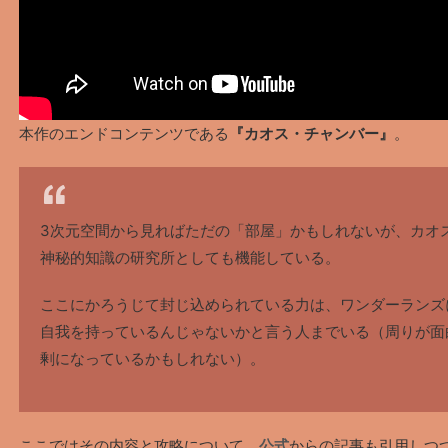
本作のエンドコンテンツである
『カオス・チャンバー』
。
3次元空間から見ればただの「部屋」かもしれないが、カオ
神秘的知識の研究所としても機能している。
ここにかろうじて封じ込められている力は、ワンダーランズ
自我を持っているんじゃないかと言う人までいる（周りが面
剰になっているかもしれない）。
ここではその内容と攻略について、
公式
からの記事も引用しつ