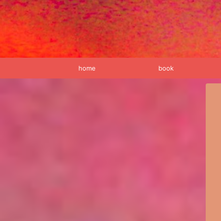
home
book