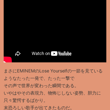
まさにEMINEMのLose Yourselfの一節を見ている
ようなたった一発で、たった一撃で
その声で世界が変わった瞬間である。
いやはやその表現力、物怖じしない姿勢、胆力に
只々驚愕するばかり。
末恐ろしい歌手が出てきたものだ。