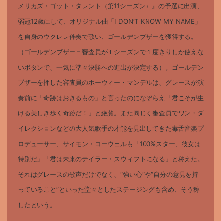
メリカズ・ゴット・タレント（第11シーズン）』の予選に出演、
弱冠12歳にして、オリジナル曲「I DON’T KNOW MY NAME」
を自身のウクレレ伴奏で歌い、ゴールデンブザーを獲得する。
（ゴールデンブザー＝審査員が１シーズンで１度きりしか使えな
いボタンで、一気に準々決勝への進出が決定する）。ゴールデン
ブザーを押した審査員のホーウィー・マンデルは、グレースが演
奏前に「奇跡はおきるもの」と言ったのになぞらえ「君こそが生
ける美しき歩く奇跡だ！」と絶賛。また同じく審査員でワン・ダ
イレクションなどの大人気歌手の才能を見出してきた毒舌音楽プ
ロデューサー、サイモン・コーウェルも「100%スター、彼女は
特別だ」「君は未来のテイラー・スウィフトになる」と称えた。
それはグレースの歌声だけでなく、“強い心“や“自分の意見を持
っていること”といった堂々としたステージングも含め、そう称
したという。