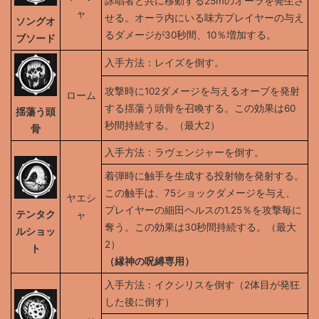
詠唱者と共に移動する25mのオーラを発生さ
ャ
せる。オーラ内にいる味方プレイヤーの与え
ソングオ
るダメージが30秒間、10％増加する。
ブソード
入手方法：レイズを倒す。
攻撃時に102ダメージを与えるオーブを発射
ローム
する揺蕩う頭骨を召喚する。この効果は60
揺蕩う頭
秒間持続する。（最大2）
骨
入手方法：ラヴェンジャーを倒す。
着弾時に触手を生成する投射物を発射する。
この触手は、75ショックダメージを与え、
ヤエシ
プレイヤーの細田ヘルスの1.25％を攻撃毎に
テンタク
ャ
奪う。この効果は30秒間持続する。（最大
ルショッ
2）
ト
（縁神の呪縛専用）
入手方法：イクシリスを倒す（2体目が発狂
した後に倒す）