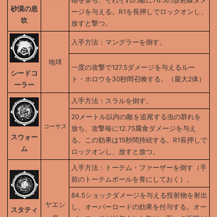
物を撃ち、それぞれの敵に76.5の放射線ダメ
砂漠の息
ージを与える。R1を長押しでロックオンし、
吹
放すと撃つ。
入手方法：マングラーを倒す。
地球
一度の攻撃で127.5ダメージを与えるルー
シードコ
ト・ホロウを30秒間召喚する。（最大2体）
ーラー
入手方法：スラルを倒す。
20メートル以内の敵を追尾する虫の群れを
コーサス
放ち、攻撃毎に12.75腐食ダメージを与え
スウォー
る。この効果は15秒間持続する。R1長押しで
ム
ロックオンし、放すと放つ。
入手方法：トーテム・ファーザーを倒す（手
前のトーテムポールを青にしておく）。
84.5ショックダメージを与える投射物を射出
ヤエシ
し、オーバーロードの効果を付与する。オー
スタティ
ャ