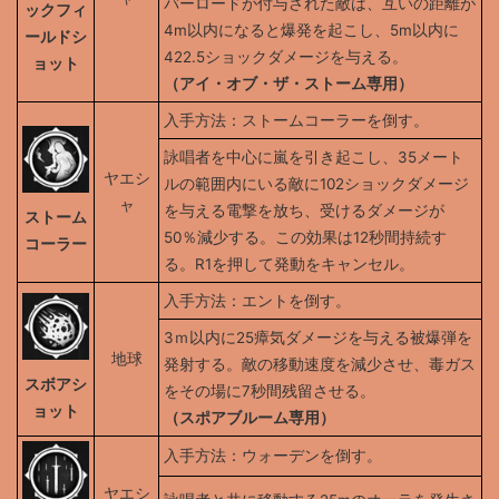
バーロードが付与された敵は、互いの距離が
ックフィ
4m以内になると爆発を起こし、5m以内に
ールドシ
422.5ショックダメージを与える。
ョット
（アイ・オブ・ザ・ストーム専用）
入手方法：ストームコーラーを倒す。
詠唱者を中心に嵐を引き起こし、35メート
ヤエシ
ルの範囲内にいる敵に102ショックダメージ
ャ
を与える電撃を放ち、受けるダメージが
ストーム
50％減少する。この効果は12秒間持続す
コーラー
る。R1を押して発動をキャンセル。
入手方法：エントを倒す。
3ｍ以内に25瘴気ダメージを与える被爆弾を
地球
発射する。敵の移動速度を減少させ、毒ガス
スボアシ
をその場に7秒間残留させる。
ョット
（スポアブルーム専用）
入手方法：ウォーデンを倒す。
ヤエシ