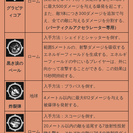
ローム
に最大500ダメージを与える爆発を起こす。
グラビテ
また、敵1体につき300ダメージを追加で与
ィコア
え、全ての敵に与えるダメージを分割する。
（パーティクルアクセラレーター専用）
入手方法：シェイドとシャッターを倒す。
範囲5メートルの、射撃ダメージを吸収する
エネルギーフィールドを生成する。エネルギ
ローム
ーフィールドの中にいるプレイヤーは、外に
黒き涙の
向かって攻撃することができる。この効果は
ベール
15秒間持続する。
入手方法：ブラバスを倒す。
地球
4メートル以内に最大612ダメージを与える
被爆弾を発射する。
炸裂弾
入手方法：スコージを倒す。
20メートル以内の敵を追尾する7放射性投射
ローム