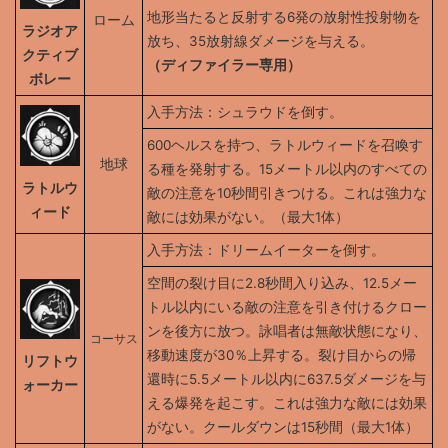
地形当たると反射する6発の放射性投射物を
ローム
ラジオア
放ち、35放射線ダメージを与える。
クティブ
（ディファイラー専用）
ボレー
入手方法：シュラウドを倒す。
600ヘルスを持つ、ラトルウィードを召喚す
地球
る種を発射する。15メートル以内のすべての
ラトルウ
敵の注意を10秒間引きつける。これは強力な
ィード
敵には効果がない。（最大1体）
入手方法：ドリームイーターを倒す。
空間の裂け目に2.8秒間入り込み、12.5メー
トル以内にいる敵の注意を引き付けるクロー
ンを後方に放つ。詠唱者は無敵状態になり、
コーサス
移動速度が30％上昇する。裂け目からの帰
リフトウ
還時に5.5メートル以内に637.5ダメージを与
ォーカー
える爆発を起こす。これは強力な敵には効果
がない。クールダウンは15秒間（最大1体）