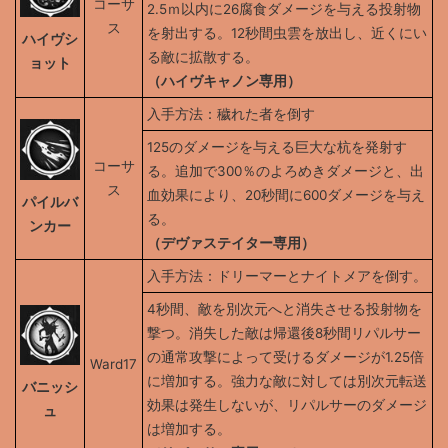
コーサ
2.5ｍ以内に26腐食ダメージを与える投射物
ス
を射出する。12秒間虫雲を放出し、近くにい
ハイヴシ
る敵に拡散する。
ョット
（ハイヴキャノン専用）
入手方法：穢れた者を倒す
125のダメージを与える巨大な杭を発射す
コーサ
る。追加で300％のよろめきダメージと、出
ス
血効果により、20秒間に600ダメージを与え
パイルバ
る。
ンカー
（デヴァステイター専用）
入手方法：ドリーマーとナイトメアを倒す。
4秒間、敵を別次元へと消失させる投射物を
撃つ。消失した敵は帰還後8秒間リパルサー
の通常攻撃によって受けるダメージが1.25倍
Ward17
に増加する。強力な敵に対しては別次元転送
バニッシ
効果は発生しないが、リパルサーのダメージ
ュ
は増加する。