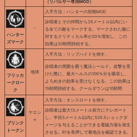
（リパルサー専用MOD）
入手方法：ハンターの初期MOD
詠唱者とその仲間から35メートル以内にい
－
る全ての敵をマークする。マークされた敵に
ハンター
対するクリティカル率が20％増加し、この
ズマーク
効果は30秒間持続する。
入手方法：リップハイドを倒す。
詠唱者の周囲を囲う魔法シールド。攻撃を受
地球
けた際に、最大ヘルスの100％分を吸収し、
フリッカ
よろめきの効果を受けなくなる。この効果は
ークロー
15秒間持続する。クールダウンは10秒間
ク
入手方法：オンスロートを倒す。
詠唱者は最大13メートル前方にテレポート
ヤエシ
し、半径3メートル以内に535.5ショックダ
ャ
ブリンク
メージを与えることができる電磁力場を発生
トークン
させる。R1を長押しで着地点を確認できる。