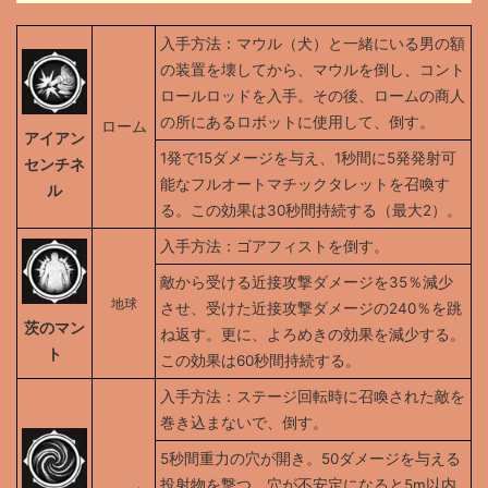
入手方法：マウル（犬）と一緒にいる男の額
の装置を壊してから、マウルを倒し、コント
ロールロッドを入手。その後、ロームの商人
の所にあるロボットに使用して、倒す。
ローム
アイアン
1発で15ダメージを与え、1秒間に5発発射可
センチネ
能なフルオートマチックタレットを召喚す
ル
る。この効果は30秒間持続する（最大2）。
入手方法：ゴアフィストを倒す。
敵から受ける近接攻撃ダメージを35％減少
地球
させ、受けた近接攻撃ダメージの240％を跳
茨のマン
ね返す。更に、よろめきの効果を減少する。
ト
この効果は60秒間持続する。
入手方法：ステージ回転時に召喚された敵を
巻き込まないで、倒す。
5秒間重力の穴が開き。50ダメージを与える
投射物を撃つ。穴が不安定になると5m以内