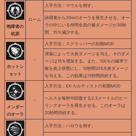
入手方法：マウルを倒す。
詠唱者から20mのオーラを発生させる。オー
ローム
ラの中にいる仲間全員の被ダメージが30秒
咆哮者の
間、15％減少する。
杭原
入手方法：スクラッパーの初期MOD
弾薬によって火炎ダメージを与え、そのダメ
－
ージは15％増加する。また、100％の確率で
ホットシ
敵を炎上状態にし、10秒間255火炎ダメージ
ョット
を与える。この効果は15秒間持続する。
入手方法：EX-カルティストの初期MOD
ヘルスを毎秒10回復する2.3メートルのヒー
－
リングオーラを発生させる。このオーラは
メンダー
20秒間持続する。
のオーラ
入手方法：ハロウを倒す。