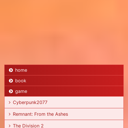
home
book
game
Cyberpunk2077
Remnant: From the Ashes
The Division 2