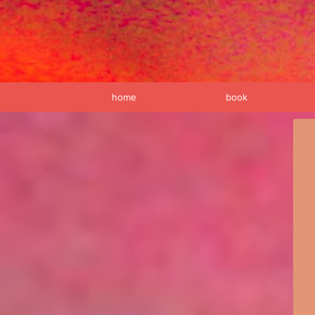
home
book