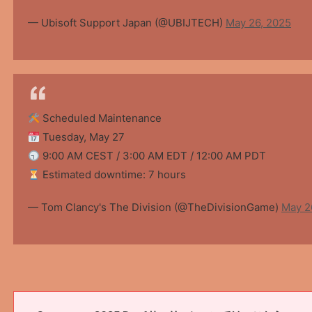
— Ubisoft Support Japan (@UBIJTECH)
May 26, 2025
Scheduled Maintenance
Tuesday, May 27
9:00 AM CEST / 3:00 AM EDT / 12:00 AM PDT
Estimated downtime: 7 hours
— Tom Clancy's The Division (@TheDivisionGame)
May 2