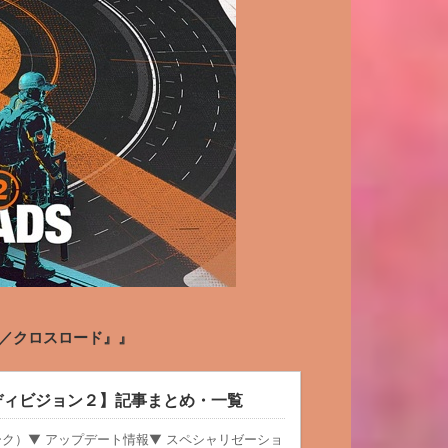
oads／クロスロード』』
ion 2【ディビジョン２】記事まとめ・一覧
ーク）▼ アップデート情報▼ スペシャリゼーショ