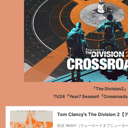
『The Division2』
TU24『Year7 Season1『Crossr
Tom Clancy's The Divis
目次 WoNY（ウォーロードオブニューヨ