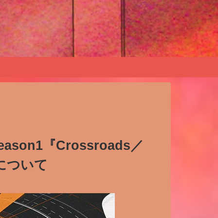
son1『Crossroads／
について