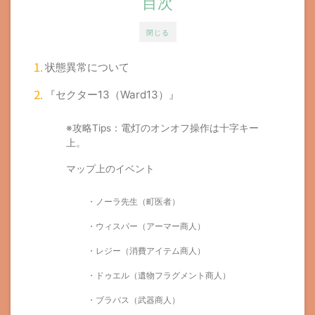
目次
閉じる
状態異常について
『セクター13（Ward13）』
※攻略Tips：電灯のオンオフ操作は十字キー
上。
マップ上のイベント
・ノーラ先生（町医者）
・ウィスパー（アーマー商人）
・レジー（消費アイテム商人）
・ドゥエル（遺物フラグメント商人）
・ブラバス（武器商人）