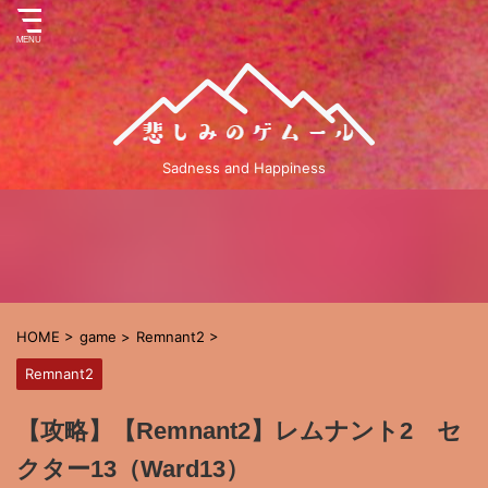
Sadness and Happiness
HOME
>
game
>
Remnant2
>
Remnant2
【攻略】【Remnant2】レムナント2 セ
クター13（Ward13）