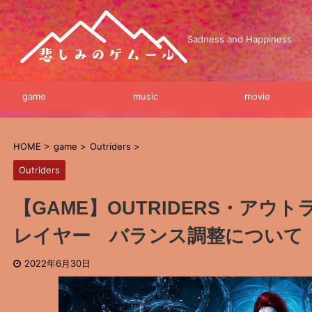
Sadness and Happiness
game
music
movie
HOME
>
game
>
Outriders
>
Outriders
【GAME】OUTRIDERS・アウ
レイヤー バランス調整について
2022年6月30日