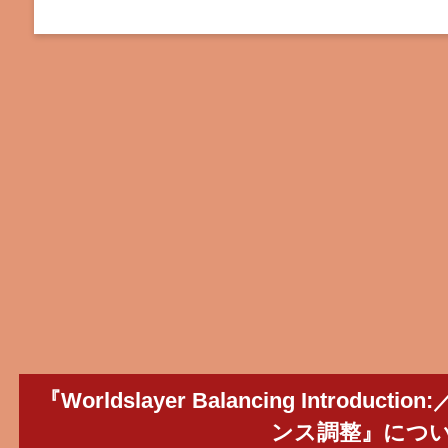
『Worldslayer Balancing Introd
ンス調整』につ