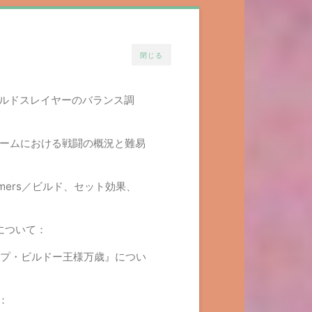
閉じる
ion:／ワールドスレイヤーのバランス調
iculty／ゲームにおける戦闘の概況と難易
rperformers／ビルド、セット効果、
』について：
 King／アンプ・ビルドー王様万歳』につい
：