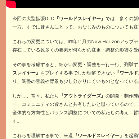
今回の大型拡張DLC
『ワールドスレイヤー』
では、多くの新
一方、すでに皆さんにとって、おなじみのものについても変
これらの変更については、昨年11月のNew Horizonア
存在している数多くの要素が何らかの変更・調整の影響を受
その事を考慮すると、細かい変更・調整を一行一行、列挙す
スレイヤー』
をプレイする事でしか理解できない
『ワールド
り、調整の意義や背景も少し分かりにくいものとなっている
しかし、常々、私たち
『アウトライダーズ』
の開発・制作陣
ー、コミュニティの皆さんと共有したいと思っているので、
全体的な方向性とバランス調整についての私たちの考え、哲
す。
これらを理解する事で、来週
『ワールドスレイヤー』
を起動