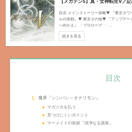
【メガテン5】真・女神転生V／
目次 メインストーリー攻略▼ 『東京タワ
ルの依頼』▼ 東京その他▼ 『アップデー
へ向かえ』 ・プロローグ ・ ...
続きを見る
目次
魔界『シンバシ～オナリモン』
マガツカを払う
見つけにくいポイント
マーメイドの依頼『清浄なる源泉』