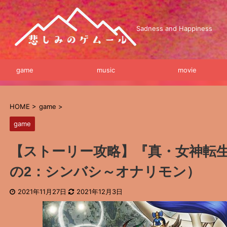
Sadness and Happiness
game
music
movie
HOME
>
game
>
game
【ストーリー攻略】『真・女神転
の2：シンバシ～オナリモン）
2021年11月27日
2021年12月3日