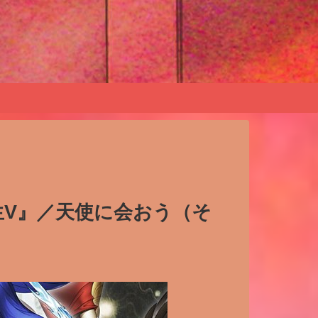
生V』／天使に会おう（そ