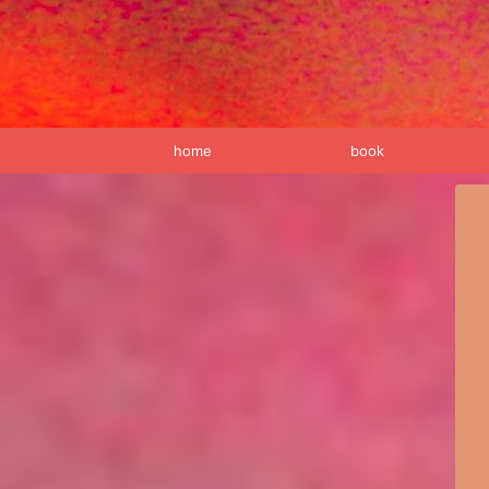
home
book