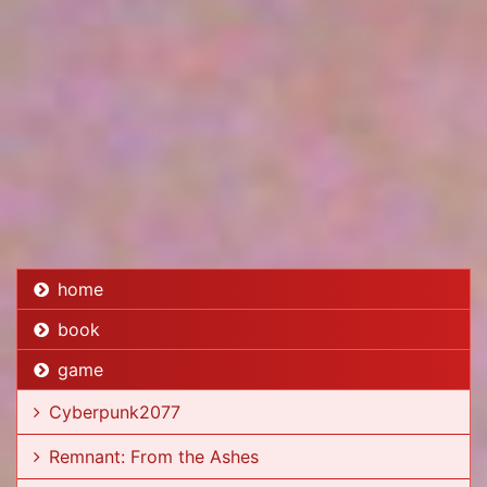
home
book
game
Cyberpunk2077
Remnant: From the Ashes