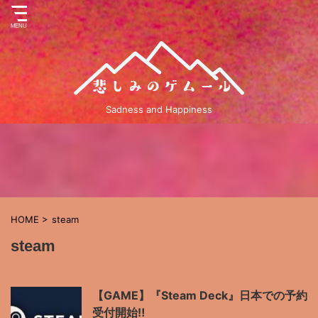
Sadness and Happiness
HOME
>
steam
steam
【GAME】『Steam Deck』日本での予約
受付開始‼