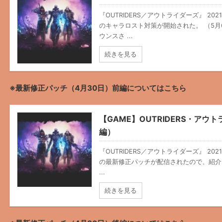
『OUTRIDERS／アウトライダーズ』 202
のキャラロスト対策が開始された。 （5月
ウンスさ ...
続きを見る
※最新修正パッチ（4月30日）前編についてはこちら
【GAME】OUTRIDERS・ア
編）
『OUTRIDERS／アウトライダーズ』 202
の最新修正パッチが配信されたので、紹介。 P
...
続きを見る