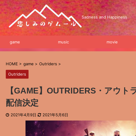
Sadness and Happiness
game
music
movie
HOME
>
game
>
Outriders
>
Outriders
【GAME】OUTRIDERS・アウ
配信決定
2021年4月9日
2021年5月6日