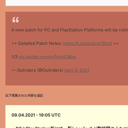
A new patch for PC and PlayStation Platforms will be rolli
>> Detailed Patch Notes:
https://t.co/qUzcvY36cd
<<
1/3
pic.twitter.com/ryTomXO6tm
— Outriders (@Outriders)
April 9, 2021
以下更新された内容を追記
09.04.2021 - 19:05 UTC