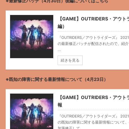
※最新修正パッチ（4月30日）後編についてはこちら
【GAME】OUTRIDERS・ア
編）
『OUTRIDERS／アウトライダーズ』 202
の最新修正パッチが配信されたので、紹介。 P
...
続きを見る
※既知の障害に関する最新情報について（4月23日）
【GAME】OUTRIDERS・ア
報
『OUTRIDERS／アウトライダーズ』 202
の既知の障害に関する最新情報について、
加筆修正して ...