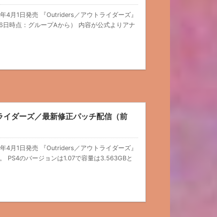
1年4月1日発売 『Outriders／アウトライダーズ』
6日時点：グループAから） 内容が公式よりアナ
ウトライダーズ／最新修正パッチ配信（前
1年4月1日発売 『Outriders／アウトライダーズ』
S4のバージョンは1.07で容量は3.563GBと