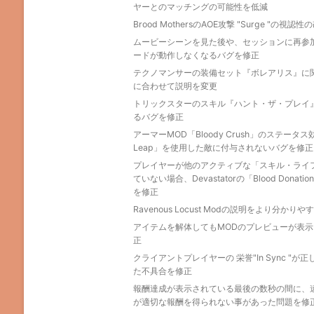
ヤーとのマッチングの可能性を低減
Brood MothersのAOE攻撃 "Surge "の視
ムービーシーンを見た後や、セッションに再参
ードが動作しなくなるバグを修正
テクノマンサーの装備セット『ボレアリス』に
に合わせて説明を変更
トリックスターのスキル『ハント・ザ・プレイ
るバグを修正
アーマーMOD「Bloody Crush」のステータス
Leap」を使用した敵に付与されないバグを修正
プレイヤーが他のアクティブな「スキル・ライ
ていない場合、Devastatorの「Blood Don
を修正
Ravenous Locust Modの説明をより分かりや
アイテムを解体してもMODのプレビューが表
正
クライアントプレイヤーの 栄誉"In Sync "
た不具合を修正
報酬達成が表示されている最後の数秒の間に、
が適切な報酬を得られない事があった問題を修