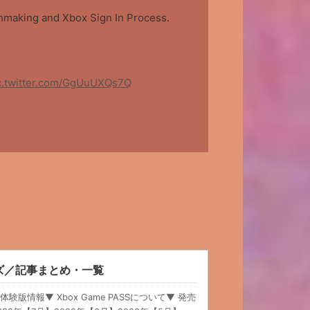
chmaking and Xbox Sign In Process.
c.twitter.com/GgUuUXQs7Q
ーズ／記事まとめ・一覧
体験版情報▼ Xbox Game PASSについて▼ 発売