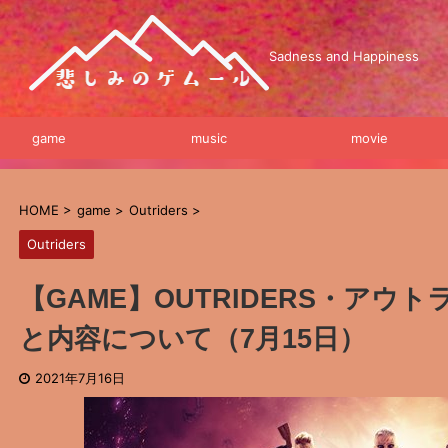
Sadness and Happiness
game
music
movie
HOME
>
game
>
Outriders
>
Outriders
【GAME】OUTRIDERS・アウ
と内容について（7月15日）
2021年7月16日