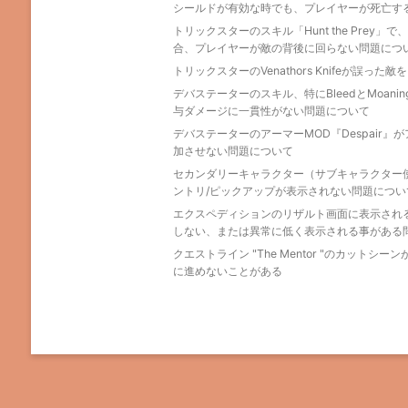
シールドが有効な時でも、プレイヤーが死亡す
トリックスターのスキル「Hunt the Prey
合、プレイヤーが敵の背後に回らない問題につ
トリックスターのVenathors Knifeが誤っ
デバステーターのスキル、特にBleedとMoanin
与ダメージに一貫性がない問題について
デバステーターのアーマーMOD『Despair
加させない問題について
セカンダリーキャラクター（サブキャラクター
ントリ/ピックアップが表示されない問題につい
エクスペディションのリザルト画面に表示される "Da
しない、または異常に低く表示される事がある
クエストライン "The Mentor "のカット
に進めないことがある