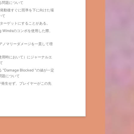
る問題について
」で、発動後すぐに照準を下に向けた場
いて
た敵をターゲットにすることがある。
g Windsのコンボを使用した際、
』がアノマリーダメージを一貫して増
使用時において）にジャーナルエ
て
mage Blocked "の値が一定
問題について
シーンが発生せず、プレイヤーがこの先