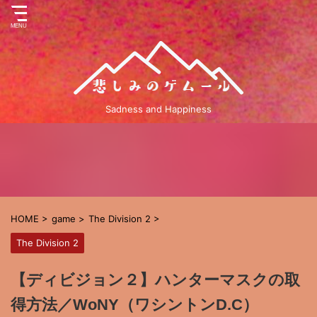
Sadness and Happiness
HOME
>
game
>
The Division 2
>
The Division 2
【ディビジョン２】ハンターマスクの取
得方法／WoNY（ワシントンD.C）