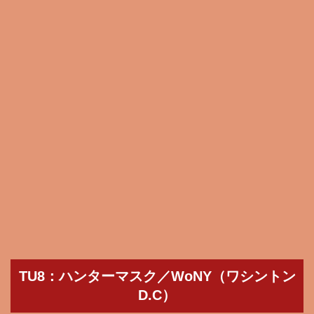
TU8：ハンターマスク／WoNY（ワシントン
D.C）