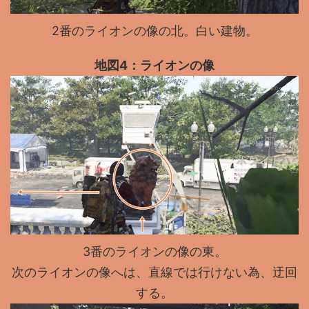
2番のライオンの像の北。白い建物。
地図4：ライオンの像
3番のライオンの像の東。
次のライオンの像へは、直線では行けない為、迂回
する。