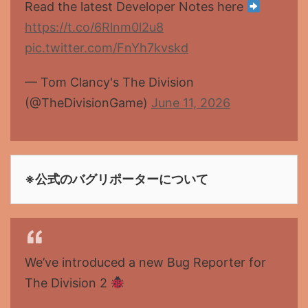
Read the latest Developer Notes here
https://t.co/6Rlnm0l2u8
pic.twitter.com/FnYh7kvskd
— Tom Clancy's The Division
(@TheDivisionGame)
June 11, 2026
※公式のバグリポーターについて
We’ve introduced a new Bug Reporter for
The Division 2