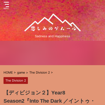
Sadness and Happiness
HOME
>
game
>
The Division 2
>
The Division 2
【ディビジョン２】Year8
Season2『Into The Dark ／イントゥ・