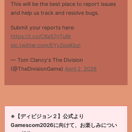
This will be the best place to report issues
and help us track and resolve bugs.
Submit your reports here:
https://t.co/C8a57nTu9t
pic.twitter.com/EYvZpqKbzj
— Tom Clancy's The Division
(@TheDivisionGame)
April 2, 2026
※【ディビジョン２】公式より
Gamescom2026に向けて、お楽しみについ