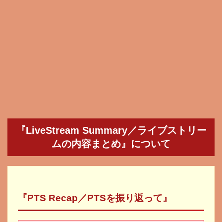
『LiveStream Summary／ライブストリー
ムの内容まとめ』について
『PTS Recap／PTSを振り返って』