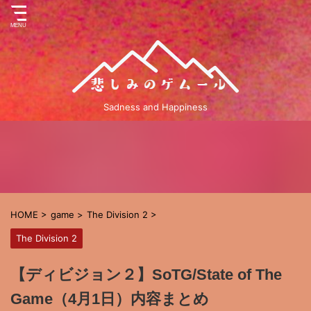
Sadness and Happiness
HOME
>
game
>
The Division 2
>
The Division 2
【ディビジョン２】SoTG/State of The
Game（4月1日）内容まとめ