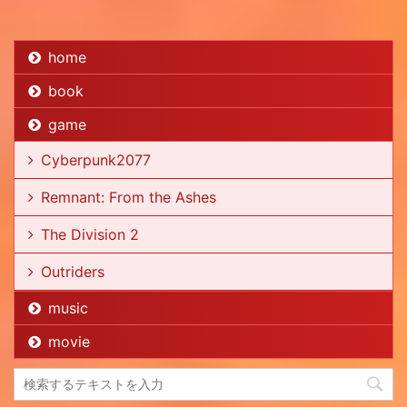
home
book
game
Cyberpunk2077
Remnant: From the Ashes
The Division 2
Outriders
music
movie